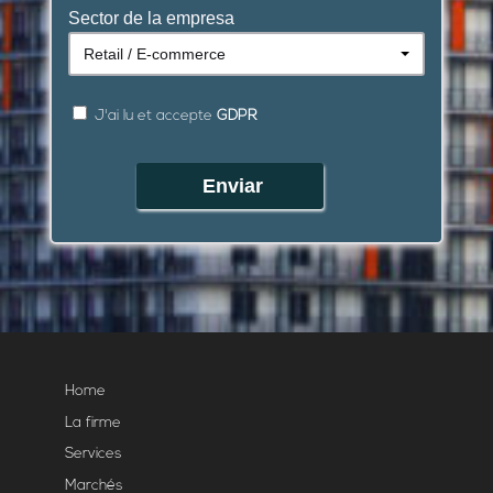
Sector de la empresa
Retail / E-commerce
J'ai lu et accepte
GDPR
Enviar
Home
La firme
Services
Marchés