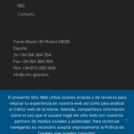
RSC
Contacto
Pardo Bazán 35 Madrid 28016
España
Tel +34 914 384 354
Fax +34 914 384 354
Móv +34 670 095 668
info@com-global.es
GDPR
El presente Sitio Web utiliza cookies propias y de terceros para
Política de cookies
mejorar tu experiencia en nuestra web así como para analizar
el tráfico web de la misma. Además, compartimos información
Política de privacidad
sobre el uso que el usuario haga del sitio web con nuestros
Aviso Legal
partners de medios sociales y publicidad. Para continuar
navegando es necesario aceptar expresamente la Política de
Cookies que puedes consultar.