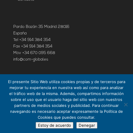
Pardo Bazán 35 Madrid 28016
España
Tel +34 914 384 354
Fax +34 914 384 354
Móv +34 670 095 668
info@com-global.es
GDPR
El presente Sitio Web utiliza cookies propias y de terceros para
mejorar tu experiencia en nuestra web así como para analizar
Política de cookies
el tráfico web de la misma. Además, compartimos información
Política de privacidad
sobre el uso que el usuario haga del sitio web con nuestros
Aviso Legal
partners de medios sociales y publicidad. Para continuar
navegando es necesario aceptar expresamente la Política de
Cookies que puedes consultar.
Estoy de acuerdo
Denegar