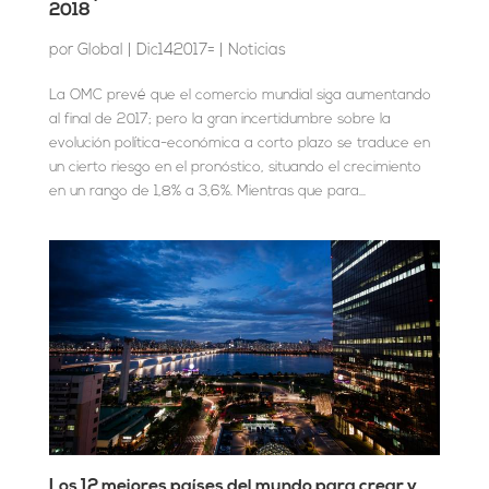
2018
por
Global
|
Dic142017=
|
Noticias
La OMC prevé que el comercio mundial siga aumentando
al final de 2017; pero la gran incertidumbre sobre la
evolución política-económica a corto plazo se traduce en
un cierto riesgo en el pronóstico, situando el crecimiento
en un rango de 1,8% a 3,6%. Mientras que para...
Los 12 mejores países del mundo para crear y