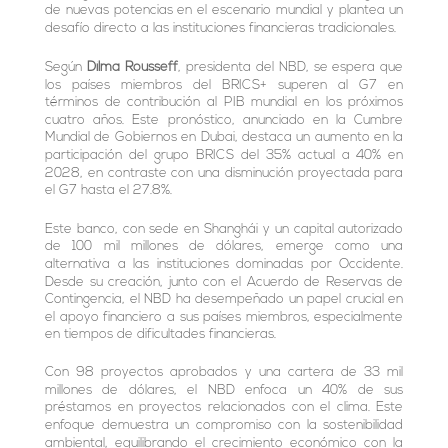
e
t
s
l
a
de nuevas potencias en el escenario mundial y plantea un
desafío directo a las instituciones financieras tradicionales.
d
e
A
r
Según
Dilma Rousseff
, presidenta del NBD, se espera que
I
r
p
t
los países miembros del BRICS+ superen al G7 en
términos de contribución al PIB mundial en los próximos
n
p
i
cuatro años. Este pronóstico, anunciado en la Cumbre
r
Mundial de Gobiernos en Dubai, destaca un aumento en la
participación del grupo BRICS del 35% actual a 40% en
2028, en contraste con una disminución proyectada para
el G7 hasta el 27.8%.
Este banco, con sede en Shanghái y un capital autorizado
de 100 mil millones de dólares, emerge como una
alternativa a las instituciones dominadas por Occidente.
Desde su creación, junto con el Acuerdo de Reservas de
Contingencia, el NBD ha desempeñado un papel crucial en
el apoyo financiero a sus países miembros, especialmente
en tiempos de dificultades financieras.
Con 98 proyectos aprobados y una cartera de 33 mil
millones de dólares, el NBD enfoca un 40% de sus
préstamos en proyectos relacionados con el clima. Este
enfoque demuestra un compromiso con la sostenibilidad
ambiental, equilibrando el crecimiento económico con la