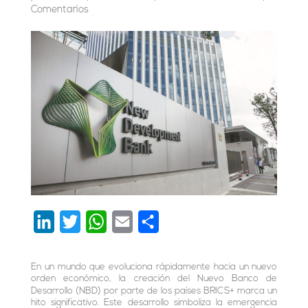
Comentarios
L
T
W
E
C
i
w
h
m
o
n
i
a
a
m
En un mundo que evoluciona rápidamente hacia un nuevo
orden económico, la creación del Nuevo Banco de
k
t
t
i
p
Desarrollo (NBD) por parte de los países BRICS+ marca un
hito significativo. Este desarrollo simboliza la emergencia