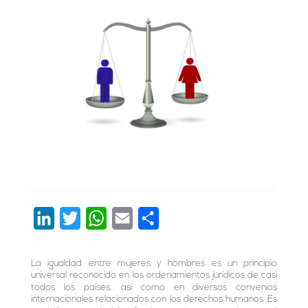
L
T
W
E
C
i
w
h
m
o
n
i
a
a
m
La igualdad entre mujeres y hombres es un principio
universal reconocido en los ordenamientos jurídicos de casi
k
t
t
i
p
todos los países, así como en diversos convenios
internacionales relacionados con los derechos humanos. Es