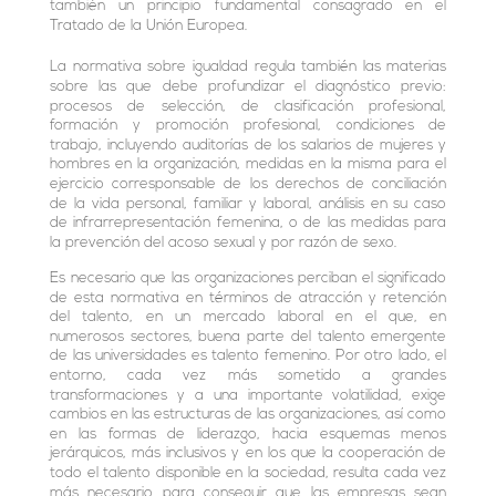
e
t
s
l
a
también un principio fundamental consagrado en el
Tratado de la Unión Europea.
d
e
A
r
La normativa sobre igualdad regula también las materias
I
r
p
t
sobre las que debe profundizar el diagnóstico previo:
procesos de selección, de clasificación profesional,
n
p
i
formación y promoción profesional, condiciones de
trabajo, incluyendo auditorías de los salarios de mujeres y
r
hombres en la organización, medidas en la misma para el
ejercicio corresponsable de los derechos de conciliación
de la vida personal, familiar y laboral, análisis en su caso
de infrarrepresentación femenina, o de las medidas para
la prevención del acoso sexual y por razón de sexo.
Es necesario que las organizaciones perciban el significado
de esta normativa en términos de atracción y retención
del talento, en un mercado laboral en el que, en
numerosos sectores, buena parte del talento emergente
de las universidades es talento femenino. Por otro lado, el
entorno, cada vez más sometido a grandes
transformaciones y a una importante volatilidad, exige
cambios en las estructuras de las organizaciones, así como
en las formas de liderazgo, hacia esquemas menos
jerárquicos, más inclusivos y en los que la cooperación de
todo el talento disponible en la sociedad, resulta cada vez
más necesario para conseguir que las empresas sean