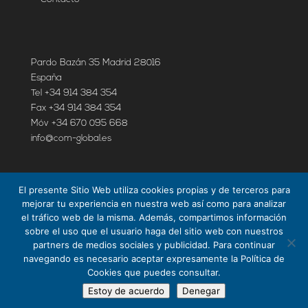
Pardo Bazán 35 Madrid 28016
España
Tel +34 914 384 354
Fax +34 914 384 354
Móv +34 670 095 668
info@com-global.es
GDPR
El presente Sitio Web utiliza cookies propias y de terceros para
mejorar tu experiencia en nuestra web así como para analizar
Política de cookies
el tráfico web de la misma. Además, compartimos información
Política de privacidad
sobre el uso que el usuario haga del sitio web con nuestros
Aviso Legal
partners de medios sociales y publicidad. Para continuar
navegando es necesario aceptar expresamente la Política de
Cookies que puedes consultar.
Estoy de acuerdo
Denegar